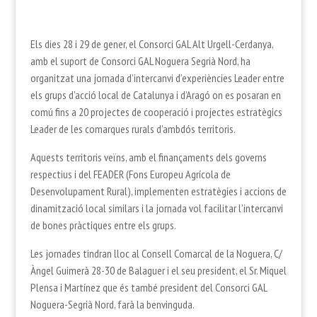
Els dies 28 i 29 de gener, el Consorci GAL Alt Urgell-Cerdanya,
amb el suport de Consorci GAL Noguera Segrià Nord, ha
organitzat una jornada d’intercanvi d’experiències Leader entre
els grups d’acció local de Catalunya i d’Aragó on es posaran en
comú fins a 20 projectes de cooperació i projectes estratègics
Leader de les comarques rurals d’ambdós territoris.
Aquests territoris veïns, amb el finançaments dels governs
respectius i del FEADER (Fons Europeu Agrícola de
Desenvolupament Rural), implementen estratègies i accions de
dinamització local similars i la jornada vol facilitar l’intercanvi
de bones pràctiques entre els grups.
Les jornades tindran lloc al Consell Comarcal de la Noguera, C/
Àngel Guimerà 28-30 de Balaguer i el seu president, el Sr. Miquel
Plensa i Martínez que és també president del Consorci GAL
Noguera-Segrià Nord, farà la benvinguda.