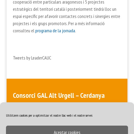
cooperació entre particulars aragonesos i 5 projectes
estratègics del territori català i posteriorment tindrà lloc un
espai específic per afavorir contactes concrets i sinergies entre
projectes i els grups promotors. Per a més informació
consulteu el
programa de la jornada
.
Tweets by LeaderCAUC
Consorci GAL Alt Urgell – Cerdanya
ALT URGELL > Plaça de les Monges, Edifici de les Monges, 3a planta
· 25700 La Seu d’Urgell · 973 35 57 98 CERDANYA > Plaça del Rec, 5
· 17520 Puigcerdà · 972 88 48 84
Utilitzem cookies per a optimitzar el nostre lloc web i el nostre servei.
Aceptar cookies