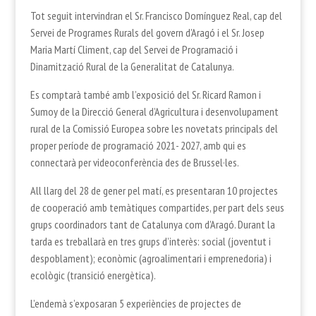
Tot seguit intervindran el Sr. Francisco Domínguez Real, cap del
Servei de Programes Rurals del govern d’Aragó i el Sr. Josep
Maria Martí Climent, cap del Servei de Programació i
Dinamització Rural de la Generalitat de Catalunya.
Es comptarà també amb l’exposició del Sr. Ricard Ramon i
Sumoy de la Direcció General d’Agricultura i desenvolupament
rural de la Comissió Europea sobre les novetats principals del
proper període de programació 2021- 2027, amb qui es
connectarà per videoconferència des de Brussel·les.
All llarg del 28 de gener pel matí, es presentaran 10 projectes
de cooperació amb temàtiques compartides, per part dels seus
grups coordinadors tant de Catalunya com d’Aragó. Durant la
tarda es treballarà en tres grups d’interès: social (joventut i
despoblament); econòmic (agroalimentari i emprenedoria) i
ecològic (transició energètica).
L’endemà s’exposaran 5 experiències de projectes de