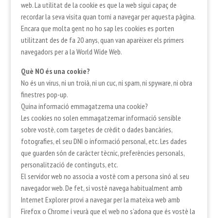
web. La utilitat de la cookie es que la web sigui capaç de
recordar la seva visita quan torni a navegar per aquesta pàgina.
Encara que molta gent no ho sap les cookies es porten
utilitzant des de fa 20 anys, quan van aparèixer els primers
navegadors per a la World Wide Web.
Què NO és una cookie?
No és un virus, ni un troià, ni un cuc, ni spam, ni spyware, ni obra
finestres pop-up.
Quina informació emmagatzema una cookie?
Les cookies no solen emmagatzemar informació sensible
sobre vostè, com targetes de crèdit o dades bancàries,
fotografies, el seu DNI o informació personal, etc. Les dades
que guarden són de caràcter tècnic, preferències personals,
personalització de continguts, etc.
El servidor web no associa a vostè com a persona sinó al seu
navegador web. De fet, si vostè navega habitualment amb
Internet Explorer provi a navegar per la mateixa web amb
Firefox o Chrome i veurà que el web no s’adona que és vostè la