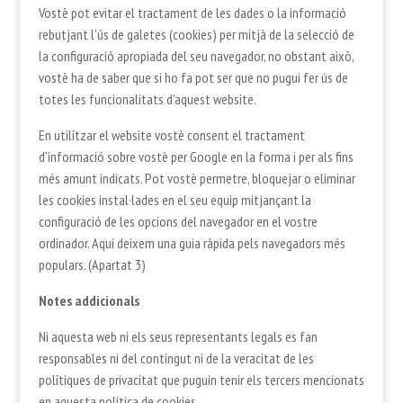
Vostè pot evitar el tractament de les dades o la informació
rebutjant l’ús de galetes (cookies) per mitjà de la selecció de
la configuració apropiada del seu navegador, no obstant això,
vostè ha de saber que si ho fa pot ser que no pugui fer ús de
totes les funcionalitats d’aquest website.
En utilitzar el website vostè consent el tractament
d’informació sobre vostè per Google en la forma i per als fins
més amunt indicats. Pot vostè permetre, bloquejar o eliminar
les cookies instal·lades en el seu equip mitjançant la
configuració de les opcions del navegador en el vostre
ordinador. Aquí deixem una guia ràpida pels navegadors més
populars. (Apartat 3)
Notes addicionals
Ni aquesta web ni els seus representants legals es fan
responsables ni del contingut ni de la veracitat de les
polítiques de privacitat que puguin tenir els tercers mencionats
en aquesta política de cookies.