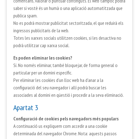
comentaris, valorar o puntuar continguts. El web tampoc podrà
saber si vostè és un humà o una aplicació automatitzada que
publica spam.
No es podrà mostrar publicitat sectoritzada, el que reduirà els
ingressos publicitaris de la web.
Totes les xarxes socials utilitzen cookies, si les desactiva no
podrà utilitzar cap xarxa social.
Es poden eliminar les cookies?
Sí. No només eliminar, també bloquejar, de forma general o
particular per un domini específic.
Per eliminar les cookies d’un lloc web ha d’anar a la
configuració del seu navegador i allí podrà buscar les
associades al domini en qüestió i procedir a la seva eliminació.
Apartat 3
Configuració de cookies pels navegadors més populars
A continuació us expliquem com accedir a una cookie
determinada del navegador Chrome. Nota: aquests passos