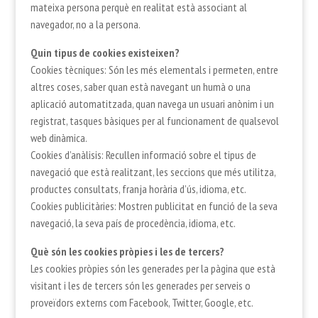
mateixa persona perquè en realitat està associant al
navegador, no a la persona.
Quin tipus de cookies existeixen?
Cookies tècniques: Són les més elementals i permeten, entre
altres coses, saber quan està navegant un humà o una
aplicació automatitzada, quan navega un usuari anònim i un
registrat, tasques bàsiques per al funcionament de qualsevol
web dinàmica.
Cookies d’anàlisis: Recullen informació sobre el tipus de
navegació que està realitzant, les seccions que més utilitza,
productes consultats, franja horària d’ús, idioma, etc.
Cookies publicitàries: Mostren publicitat en funció de la seva
navegació, la seva país de procedència, idioma, etc.
Què són les cookies pròpies i les de tercers?
Les cookies pròpies són les generades per la pàgina que està
visitant i les de tercers són les generades per serveis o
proveïdors externs com Facebook, Twitter, Google, etc.