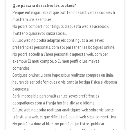
Què passa si desactivo les cookies?
Perquè entengui l’abast que pot tenir desactivar les cookies li
mostrem uns exemples:
No podrà compartir continguts d’aquesta web a Facebook,
Twitter o qualsevol xarxa social.
El lloc web no podrà adaptar els continguts a les seves
preferències personals, com sol passar en les botigues online.
No podrà accedir a l’àrea personal d’aquesta web, com per
exemple El meu compte, o El meu perfil o Les meves
comandes.
Botigues online: Li serà impossible realitzar compres en línia,
hauran de ser telefòniques o visitant la botiga física si disposa
d’aquesta.
Serà impossible personalitzar les seves preferències
geogràfiques com a franja horària, divisa o idioma.
El lloc web no podrà realitzar analítiques web sobre visitants i
trànsit a la web, el que dificultarà que el web sigui competitiva.
No podrà escriure al bloc, no podrà pujar fotos, publicar