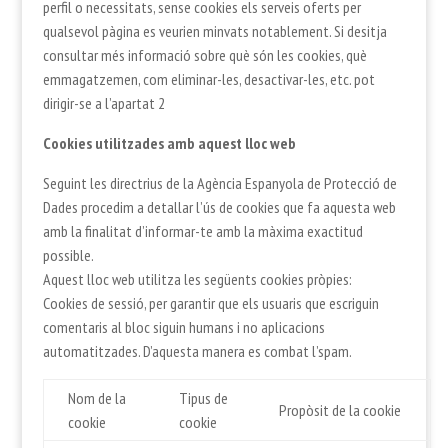
perfil o necessitats, sense cookies els serveis oferts per
qualsevol pàgina es veurien minvats notablement. Si desitja
consultar més informació sobre què són les cookies, què
emmagatzemen, com eliminar-les, desactivar-les, etc. pot
dirigir-se a l’apartat 2
Cookies utilitzades amb aquest lloc web
Seguint les directrius de la Agència Espanyola de Protecció de
Dades procedim a detallar l’ús de cookies que fa aquesta web
amb la finalitat d’informar-te amb la màxima exactitud
possible.
Aquest lloc web utilitza les següents cookies pròpies:
Cookies de sessió, per garantir que els usuaris que escriguin
comentaris al bloc siguin humans i no aplicacions
automatitzades. D’aquesta manera es combat l’spam.
Nom de la
Tipus de
Propòsit de la cookie
cookie
cookie