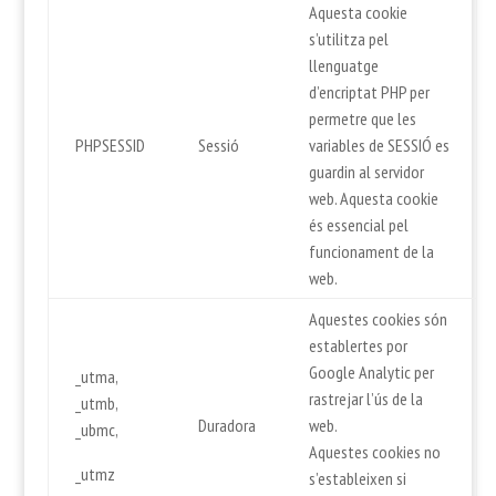
Aquesta cookie
s’utilitza pel
llenguatge
d’encriptat PHP per
permetre que les
PHPSESSID
Sessió
variables de SESSIÓ es
guardin al servidor
web. Aquesta cookie
és essencial pel
funcionament de la
web.
Aquestes cookies són
establertes por
Google Analytic per
_utma,
rastrejar l’ús de la
_utmb,
Duradora
web.
_ubmc,
Aquestes cookies no
_utmz
s’estableixen si