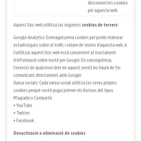
desconnectes cookies
per aquesta web.
Aquest lloc web utilitza las següents
cookies de tercers
:
Google Analytics: Emmagatzema cookies per poder elaborar
estadístiques sobre el tràfic i volum de visites d’aquesta web. A
l’utilitzar aquest lloc web està consentint el tractament
d’informació sobre vostè per Google. En conseqüència,
l’exercici de qualsevol dret en aquest sentit ho haurà de fer
comunicant directament amb Google.
Xarxa socials: Cada xarxa social utilitza les seves pròpies
cookies perquè vostè pugui prémer els botons del tipus
M’agrada o Compartir.
• YouTube
• Twitter
• Facebook
Desactivació o eliminació de cookies