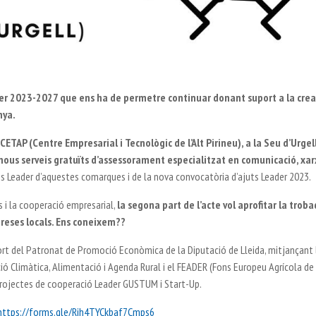
r 2023-2027 que ens ha de permetre continuar donant suport a la creac
nya.
ETAP (Centre Empresarial i Tecnològic de l’Alt Pirineu), a la Seu d’Urgell
 nous serveis gratuïts d’assessorament especialitzat en comunicació, xar
s Leader d’aquestes comarques i de la nova convocatòria d’ajuts Leader 2023.
 i la cooperació empresarial,
la segona part de l’acte vol aprofitar la trob
reses locals. Ens coneixem??
rt del Patronat de Promoció Econòmica de la Diputació de Lleida, mitjançant 
cció Climàtica, Alimentació i Agenda Rural i el FEADER (Fons Europeu Agrícola de
rojectes de cooperació Leader GUSTUM i Start-Up.
https://forms.gle/Rih4TYCkbaf7Cmps6