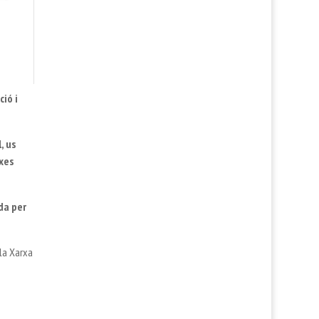
ió i
, us
xes
ada per
la Xarxa