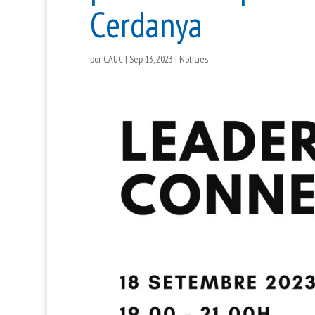
Cerdanya
por
CAUC
|
Sep 13, 2023
|
Notícies