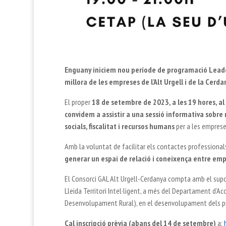
Enguany iniciem nou període de programació Leade
millora de les empreses de l’Alt Urgell i de la Cerda
El proper
18 de setembre de 2023, a les 19 hores, al C
convidem a assistir a una sessió informativa sobre
socials, fiscalitat i recursos humans
per a les emprese
Amb la voluntat de facilitar els contactes professionals
generar un espai de relació i coneixença entre emp
El Consorci GAL Alt Urgell-Cerdanya compta amb el supo
Lleida Territori Intel·ligent, a més del Departament d’A
Desenvolupament Rural), en el desenvolupament dels p
Cal inscripció prèvia (abans del 14 de setembre)
a: