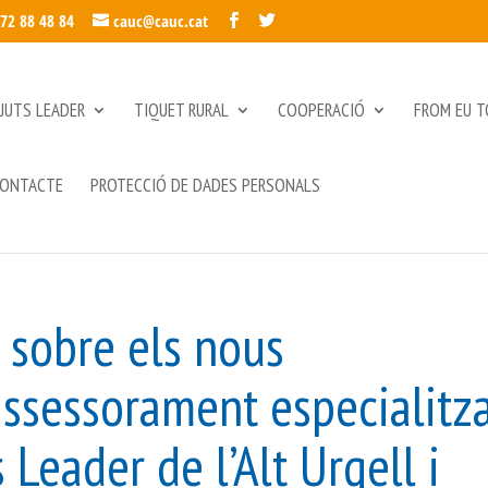
972 88 48 84
cauc@cauc.cat
JUTS LEADER
TIQUET RURAL
COOPERACIÓ
FROM EU T
ONTACTE
PROTECCIÓ DE DADES PERSONALS
 sobre els nous
’assessorament especialitz
Leader de l’Alt Urgell i