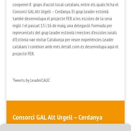
cooperen 8 grups d’acció local catalans, entre els quals hi ha el
Consorci GAL Alt Urgell – Cerdanya. El grup Leader estonià
també desenvolupa el projecte FER a les escoles de la seva
regió. I el passat 15 i 16 de maig, una delegació formada per
representats del grup Leader estonià i mestres d’escoles rurals
d’Estònia van visitar Catalunya per veure experiències Leader
catalans i conèixer amb més detall com es desenvolupa aquí el
projecte FER.
Tweets by LeaderCAUC
Consorci GAL Alt Urgell – Cerdanya
ALT URGELL > Plaça de les Monges, Edifici de les Monges, 3a planta