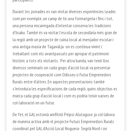
Durant les jornades es van visitar diverses experiències Leader,
com per exemple, un camp de tir, una formatgeria i fins i tot,
una persona encarregada d’intentar conserva les tradicions
d’Iisaku. També és va visitar l’escola de secundària més gran de
la regió amb un projecte de cuina local al menjador escolar i
una antiga masia de Tagavälja on es continua vivint i
treballant com els avantpassats per apropar el patrimoni
històric a tots els visitants. Per altra banda, van tenir lloc
diversos seminaris on cada grups d’acció local va presentar
projectes de cooperació com Odisseu o Futur Emprenedors
Rurals entre d’altres. En aquestes presentacions també
s’introduïa les especificacions de cada regió, quins objectius es
marca cada grup d’acció local i com es podria teixir xarxes de
col·laboració en un futur.
De fet, el GAL estonià amfitrió Peipsi-Alutaguse ja col·labora
de manera activa amb el projecte Futurs Emprenedors Rurals
coordinat pel GAL d’Acció Local Noguera- Segrià Nord i on