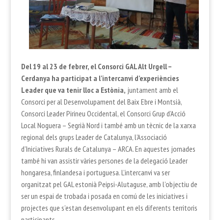
Del 19 al 23 de febrer, el Consorci GAL Alt Urgell –
Cerdanya ha participat a l’intercanvi d’experiències
Leader que va tenir lloc a Estònia,
juntament amb el
Consorci per al Desenvolupament del Baix Ebre i Montsià,
Consorci Leader Pirineu Occidental, el Consorci Grup d’Acció
Local Noguera – Segrià Nord i també amb un tècnic de la xarxa
regional dels grups Leader de Catalunya, l’Associació
d’Iniciatives Rurals de Catalunya – ARCA. En aquestes jornades
també hi van assistir vàries persones de la delegació Leader
hongaresa, finlandesa i portuguesa. L’intercanvi va ser
organitzat pel GAL estonià Peipsi-Alutaguse, amb l’objectiu de
ser un espai de trobada i posada en comú de les iniciatives i
projectes que s’estan desenvolupant en els diferents territoris
participants.