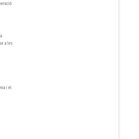
peració
la
ur a les
ia i el