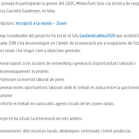
a jornada hi participaran la gerent del CAUC, Mireia Font Gras i la tècnica de coo
esa Castellà Gardenyes, en línia.
cripcions:
Inscripció a la reunió – Zoom
grup coordinador del projecte ha estat el GAL
Gardavalsabbia2020
que acollirà 
nada. JOIN s’ha desenvolupat en l’àmbit de la innovació per a ocupacions de fut
es rurals i ha tingut com a objectius generals:
Donar suport a les accions de networking i generació d’oportunitats laborals i
desenvolupament econòmic
Promoure la inserció laboral de joves
Generar noves oportunitats laborals amb el treball en xarxa entre la gastronom
turisme
Enfortir el treball en xarxa dels agents locals de les zones rurals.
projecte ha situat la intervenció en tres àmbits:
Coneixement: dels recursos locals, dinàmiques territorials i teixit productiu