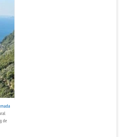
ornada
ural
rg de