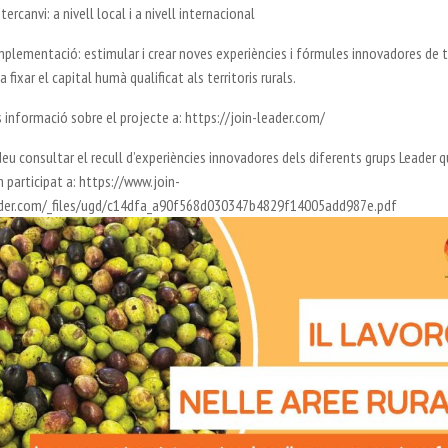
ntercanvi: a nivell local i a nivell internacional
Implementació: estimular i crear noves experiències i fórmules innovadores de t
a fixar el capital humà qualificat als territoris rurals.
 informació sobre el projecte a: https://join-leader.com/
eu consultar el recull d’experiències innovadores dels diferents grups Leader q
 participat a: https://www.join-
der.com/_files/ugd/c14dfa_a90f568d030347b4829f14005add987e.pdf