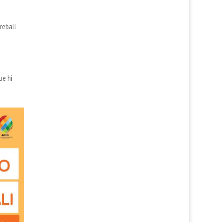
reball
ue hi