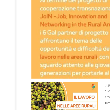
El 
que
are
tre