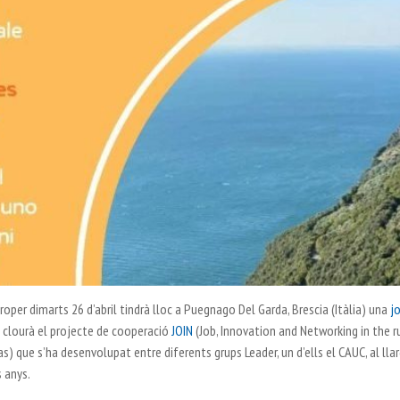
proper dimarts 26 d’abril tindrà lloc a Puegnago Del Garda, Brescia (Itàlia) una
j
 clourà el projecte de cooperació
JOIN
(Job, Innovation and Networking in the r
as) que s’ha desenvolupat entre diferents grups Leader, un d’ells el CAUC, al lla
s anys.