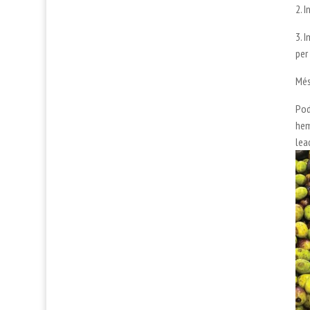
2. I
3. 
per 
Més
Pod
hem
lea