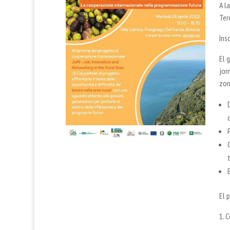
A l
Ter
Ins
El 
jor
zon
El 
1. 