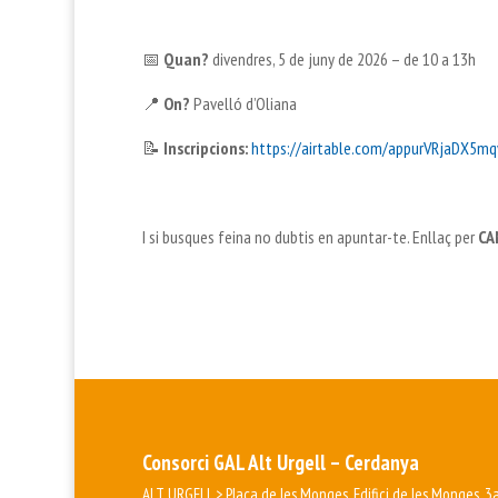
📅
Quan?
divendres, 5 de juny de 2026 – de 10 a 13h
📍
On?
Pavelló d’Oliana
📝
Inscripcions:
https://airtable.com/appurVRjaDX5m
I si busques feina no dubtis en apuntar-te. Enllaç per
CA
Consorci GAL Alt Urgell – Cerdanya
ALT URGELL > Plaça de les Monges, Edifici de les Monges, 3