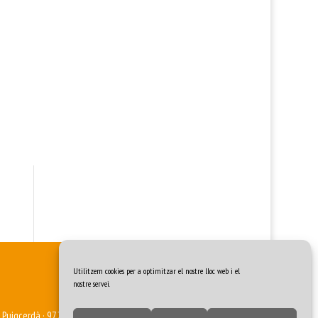
Utilitzem cookies per a optimitzar el nostre lloc web i el
nostre servei.
0 Puigcerdà · 972 88 48 84