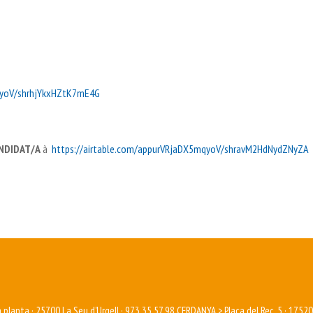
qyoV/shrhjYkxHZtK7mE4G
NDIDAT/A
à
https://airtable.com/appurVRjaDX5mqyoV/shravM2HdNydZNyZA
a planta · 25700 La Seu d’Urgell · 973 35 57 98 CERDANYA > Plaça del Rec, 5 · 1752