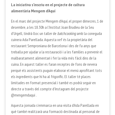
La iniciativa s’inscriu en el projecte de cultura
alimentària Mengem d’Aquí
En el marc del projecte Mengem d’Aquí, el proper dimecres, 1 de
desembre, a les 18.30h a l’Institut Joan Brudieu de la Seu
d’Urgell, tindrà lloc un taller de
batchcooking
amb la coneguda
cuinera Ada Parellada. Aquesta xef és la propietària del
restaurant Semproniana de Barcelona i des de fa anys que
treballa per ajudar a la restauració i a les famílies a prevenir el
malbaratament alimentari i fer la vida més fàcil dins de la
cuina. En aquest taller es faran receptes de fons de nevera
perquè els assistents puguin elaborar el menú aprofitant tots
els ingredients que hi ha al frigorífic. El taller té places
limitades en format presencial i també es podrà seguir en
directe a través del compte d’Instagram del projecte
@mengemdaqui .
Aquesta jornada s’emmarca en una visita d’Ada Parellada en
què també realitzarà una formació destinada al personal de