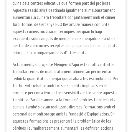
cuina dels centres educatius que formen part del projecte.
Aquesta sessió anirà destinada igualment al malbaratament
alimentari i la cuinera treballarà conjuntament amb el cuiner
Jordi Tomàs, de Cerdanya ECO Resort. De manera conjunta,
aquests cuiners mostraran tècniques per quan hi hagi
excedents sobrevinguts de menjar en els menjadors escolars,
per tal de crear noves receptes que puguin ser la base de plats
principals o acompanyaments d’altres plats.
Actualment, el projecte Mengem d’Aquí està molt centrat en
treballar temes de malbaratament alimentari per intentar
reduir la quantitat de menjar que acaba a les escombraries. Per
fer-ho, vol treballar amb tots els agents implicats en el
projecte per conscienciar-los i sensibilitzar-los sobre aquesta
temàtica. Paral·lelament a la formació amb les famílies i els
cuiners, també s’estan realitzant diverses formacions amb el
personal de monitoratge amb la fundació d’Espigoladors. En
aquestes formacions es presentarà la problemàtica de les
pèrdues i el malbaratament alimentari i es definiran accions