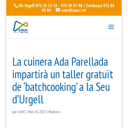
Alt Urgell 973 35 31 12 - 973 35 57 98 / Cerdanya 972 88
48 84
cauc@cauc.cat
La cuinera Ada Parellada
impartirà un taller gratuït
de ‘batchcooking’ a la Seu
d’Urgell
por
CAUC
|
Nov 26, 2021
|
Notícies