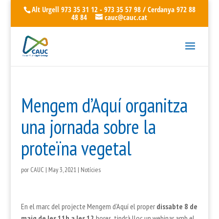
Alt Urgell 973 35 31 12 - 973 35 57 98 / Cerdanya 972 88
48 84
cauc@cauc.cat
Mengem d’Aquí organitza
una jornada sobre la
proteïna vegetal
por
CAUC
|
May 3, 2021
|
Notícies
En el marc del projecte Mengem d’Aquí el proper
dissabte 8 de
maig de les 11h a les 12
hores, tindrà lloc un webinar amb el