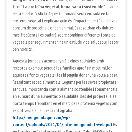
títol “
La proteïna vegetal, bona, sana i sostenible
” a càrrec
de la Fundació Alícia. Aquesta jornada serà centrada en la
proteïna vegetal i explicarà quin és l’impacte que té un elevat
consum de proteïna d’origen animal. Es resoldran els dubtes
més freqüents i es parlarà sobre combinar diferents fonts de
vegetals per seguir mantenint un estil de vida saludable i estar
ben nodrits.
Aquesta jornada s’acompanyarà d’eines culinàries amb
receptes exemple perquè les famílies aprofitin molt millor
aquestes fonts vegetals i les hi puguin donar una volta a casa.
Ressaltant especialment els llegums per les seves propietats,
atributs, importància com a aliment sostenible i fonamentals
en el marc d’una alimentació saludable. Des del projecte ja es
porta temps treballant en el marc de la proteïna vegetal com
es pot veure en aquesta
infografia:
http://mengemdaqui.com/wp-
content/uploads/2021/04/info-mengemdef-web.pdf
Es
pot trobar més informació a l’apartat 7 del FAQS de la