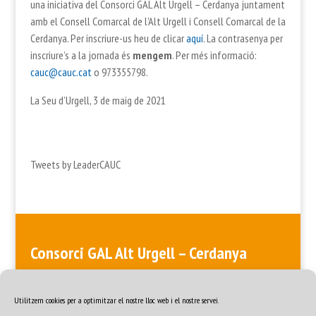
una iniciativa del Consorci GAL Alt Urgell – Cerdanya juntament
amb el Consell Comarcal de l’Alt Urgell i Consell Comarcal de la
Cerdanya. Per inscriure-us heu de clicar
aquí
. La contrasenya per
inscriure’s a la jornada és
mengem
. Per més informació:
cauc@cauc.cat
o 973355798.
La Seu d’Urgell, 3 de maig de 2021
Tweets by LeaderCAUC
Consorci GAL Alt Urgell – Cerdanya
ALT URGELL > Plaça de les Monges, Edifici de les Monges, 3a planta
· 25700 La Seu d’Urgell · 973 35 57 98 CERDANYA > Plaça del Rec, 5
· 17520 Puigcerdà · 972 88 48 84
Utilitzem cookies per a optimitzar el nostre lloc web i el nostre servei.