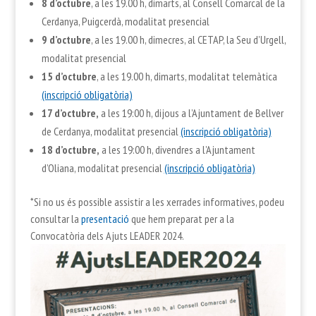
8 d’octubre
, a les 19.00 h, dimarts, al Consell Comarcal de la
Cerdanya, Puigcerdà, modalitat presencial
9 d’octubre
, a les 19.00 h, dimecres, al CETAP, la Seu d’Urgell,
modalitat presencial
15 d’octubre
, a les 19.00 h, dimarts, modalitat telemàtica
(inscripció obligatòria)
17 d’octubre,
a les 19:00 h, dijous a l’Ajuntament de Bellver
de Cerdanya, modalitat presencial
(inscripció obligatòria)
18 d’octubre,
a les 19:00 h, divendres a l’Ajuntament
d’Oliana, modalitat presencial
(inscripció obligatòria)
*Si no us és possible assistir a les xerrades informatives, podeu
consultar la
presentació
que hem preparat per a la
Convocatòria dels Ajuts LEADER 2024.