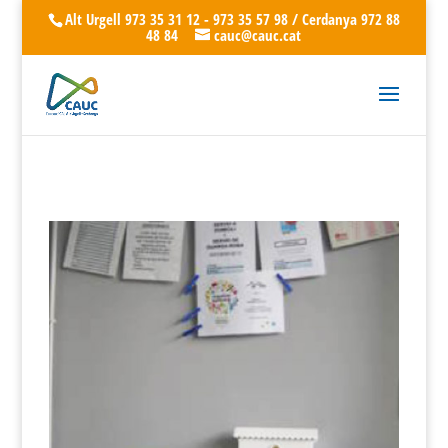
Alt Urgell 973 35 31 12 - 973 35 57 98 / Cerdanya 972 88
48 84
cauc@cauc.cat