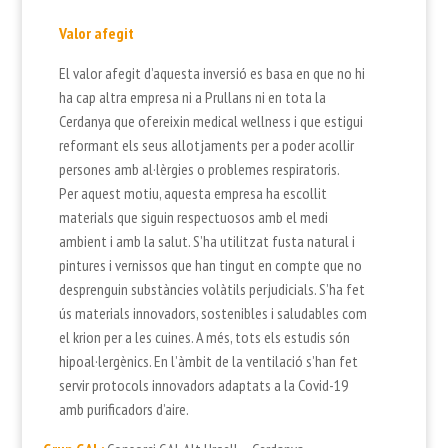
Valor afegit
El valor afegit d’aquesta inversió es basa en que no hi
ha cap altra empresa ni a Prullans ni en tota la
Cerdanya que ofereixin medical wellness i que estigui
reformant els seus allotjaments per a poder acollir
persones amb al·lèrgies o problemes respiratoris.
Per aquest motiu, aquesta empresa ha escollit
materials que siguin respectuosos amb el medi
ambient i amb la salut. S’ha utilitzat fusta natural i
pintures i vernissos que han tingut en compte que no
desprenguin substàncies volàtils perjudicials. S’ha fet
ús materials innovadors, sostenibles i saludables com
el krion per a les cuines. A més, tots els estudis són
hipoal·lergènics. En l’àmbit de la ventilació s’han fet
servir protocols innovadors adaptats a la Covid-19
amb purificadors d’aire.