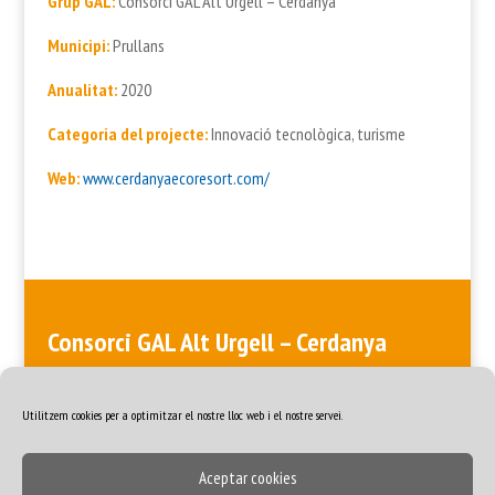
Grup GAL:
Consorci GAL Alt Urgell – Cerdanya
Municipi:
Prullans
Anualitat:
2020
Categoria del projecte:
Innovació tecnològica, turisme
Web:
www.cerdanyaecoresort.com/
Consorci GAL Alt Urgell – Cerdanya
ALT URGELL > Plaça de les Monges, Edifici de les Monges, 3a planta
· 25700 La Seu d’Urgell · 973 35 57 98 CERDANYA > Plaça del Rec, 5
· 17520 Puigcerdà · 972 88 48 84
Utilitzem cookies per a optimitzar el nostre lloc web i el nostre servei.
Aceptar cookies