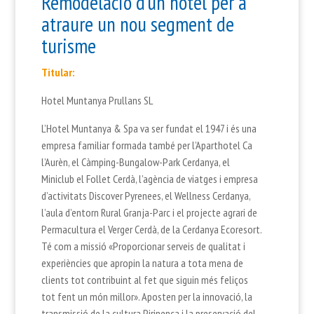
Remodelació d’un hotel per a
atraure un nou segment de
turisme
Titular:
Hotel Muntanya Prullans SL
L’Hotel Muntanya & Spa va ser fundat el 1947 i és una
empresa familiar formada també per l’Aparthotel Ca
l’Aurèn, el Càmping-Bungalow-Park Cerdanya, el
Miniclub el Follet Cerdà, l’agència de viatges i empresa
d’activitats Discover Pyrenees, el Wellness Cerdanya,
l’aula d’entorn Rural Granja-Parc i el projecte agrari de
Permacultura el Verger Cerdà, de la Cerdanya Ecoresort.
Té com a missió «Proporcionar serveis de qualitat i
experiències que apropin la natura a tota mena de
clients tot contribuint al fet que siguin més feliços
tot fent un món millor». Aposten per la innovació, la
transmissió de la cultura Pirinenca i la preservació del