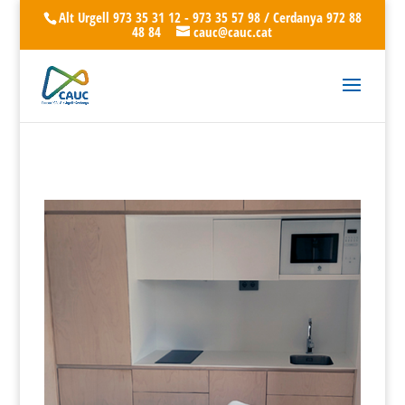
Alt Urgell 973 35 31 12 - 973 35 57 98 / Cerdanya 972 88
48 84
cauc@cauc.cat