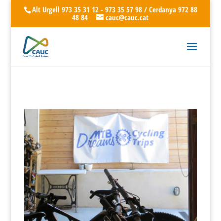
Alt Urgell 973 35 31 12 - 973 35 57 98 / Cerdanya 972 88
48 84
cauc@cauc.cat