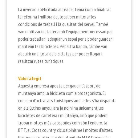
La inversió sol·licitada al Leader tenia com a finalitat
la reforma i millora del local per millorar les
condicions de treball i la qualitat del servei. També
van realitzar un taller amb l’equipament necessari per
poder treballar i adequar un espai per a poder guardar i
mantenir les bicicletes. Per altra banda, també van
adquirir una flota de bicicletes per poder llogar i
realitzar rutes turístiques.
Valor afegit
Aquesta empresa aposta per gaudir l’esport de
muntanya amb la bicicleta com a protagonista. El
consum d’activitats turístiques amb elles s’ha disparat
en els últims anys, i ara ja no hi ha únicament les
bicicletes de carretera i muntanya, sinó que podem
trobar moltes més categories com són l’enduro, la
BTT, el Cross country, cicloalpinisme i moltes d’altres.
Per aquest motiu, el valor afegit de MTB Dreams és