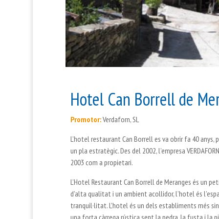
Hotel Can Borrell de Me
Prom
o
tor:
Verdaforn, SL
L’hotel restaurant Can Borrell es va obrir fa 40 anys, 
un pla estratègic. Des del 2002, l’empresa VERDAFORN, S
2003 com a propietari.
L’Hotel Restaurant Can Borrell de Meranges és un petit
d’alta qualitat i un ambient acollidor, l’hotel és l’espa
tranquil·litat. L’hotel és un dels establiments més sin
una forta càrrega rústica sent la pedra, la fusta i la