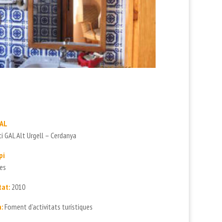
GAL
i GAL Alt Urgell – Cerdanya
pi
es
tat:
2010
:
Foment d’activitats turístiques