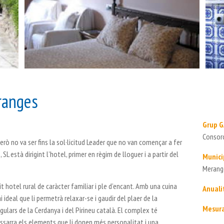
ranges
Grup 
Consorc
però no va ser fins la sol·licitud Leader que no van començar a fer
L està dirigint l’hotel, primer en règim de lloguer i a partir del
Munici
Merang
 hotel rural de caràcter familiar i ple d’encant. Amb una cuina
Anuali
i ideal que li permetrà relaxar-se i gaudir del plaer de la
Mesura
gulars de la Cerdanya i del Pirineu català. El complex té
 pissarra els elements que li donen més personalitat i una