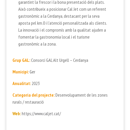
garantint la frescor i la bona presentació dels plats.
Això contribueix a posicionar Cal Jet com un referent
gastronòmic a la Cerdanya, destacant per la seva
aposta pel km.0 i l’atenció personalitzada als clients.
La innovació i el compromís amb la qualitat ajuden a
fomentar la gastronomia local i el turisme
gastronòmic a la zona.
Grup GAL:
Consorci GAL Alt Urgell – Cerdanya
Municipi:
Ger
Anualitat:
2023
Categoria del projecte:
Desenvolupament de les zones
rurals / restauració
Web:
https://www.caljet.cat/