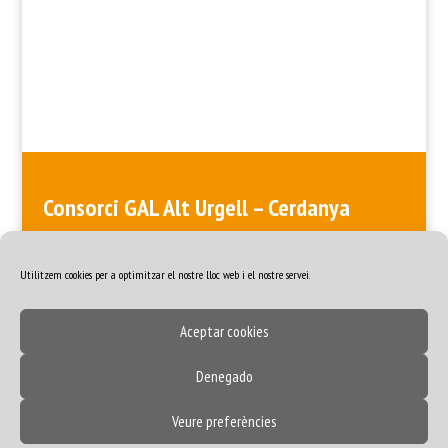
Consorci GAL Alt Urgell – Cerdanya
ALT URGELL > Plaça de les Monges, Edifici de les Monges, 3a planta
· 25700 La Seu d’Urgell · 973 35 57 98 CERDANYA > Plaça del Rec, 5
· 17520 Puigcerdà · 972 88 48 84
Utilitzem cookies per a optimitzar el nostre lloc web i el nostre servei.
Aceptar cookies
Denegado
2021©
GAL Alt Urgell - Cerdanya |
Avís Legal | Política de privacitat
|
Veure preferències
Política de cookies
| Protecció de dades personals
| Powered by