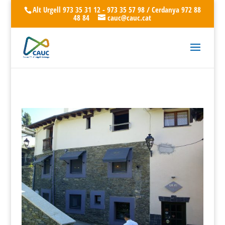
Alt Urgell 973 35 31 12 - 973 35 57 98 / Cerdanya 972 88
48 84
cauc@cauc.cat