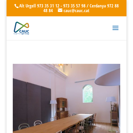
Alt Urgell 973 35 31 12 - 973 35 57 98 / Cerdanya 972 88
48 84
cauc@cauc.cat