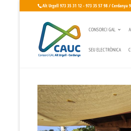
Alt Urgell 973 35 31 12 - 973 35 57 98 / Cerdanya 
CONSORCI GAL
A
SEU ELECTRÒNICA
C