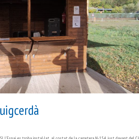
Puigcerdà
SL L’Espai es troba instal·lat al costat de la carretera N-154, just davant del 