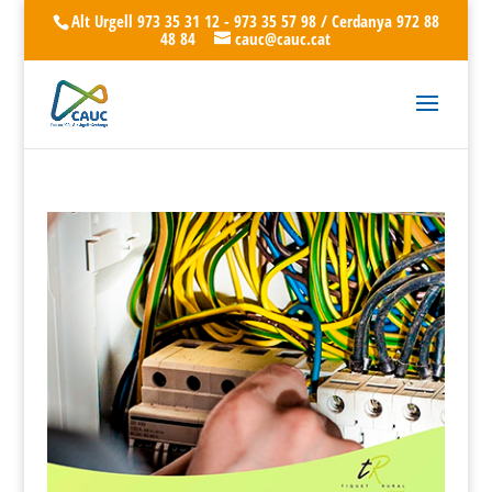
Alt Urgell 973 35 31 12 - 973 35 57 98 / Cerdanya 972 88
48 84
cauc@cauc.cat