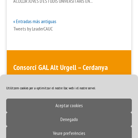
ACOLLIR JOVES D’ESTUDIS UNIVERSITARIS EN...
« Entradas más antiguas
Tweets by LeaderCAUC
Consorci GAL Alt Urgell – Cerdanya
ALT URGELL > Plaça de les Monges, Edifici de les Monges, 3a planta
· 25700 La Seu d’Urgell · 973 35 57 98 CERDANYA > Plaça del Rec, 5
· 17520 Puigcerdà · 972 88 48 84
Utilitzem cookies per a optimitzar el nostre lloc web i el nostre servei.
Aceptar cookies
Denegado
2021©
GAL Alt Urgell - Cerdanya |
Avís Legal | Política de privacitat
|
Veure preferències